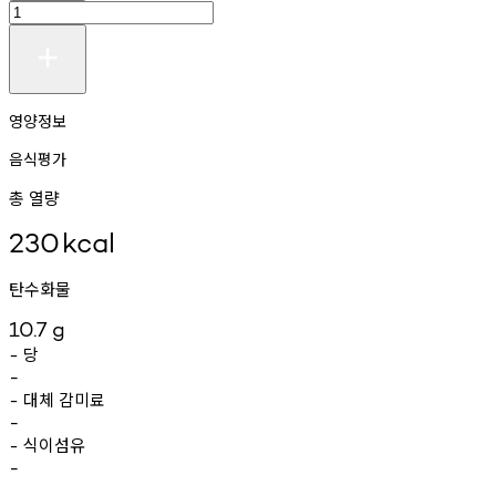
영양정보
음식평가
총 열량
230
kcal
탄수화물
10.7
g
당
-
-
대체
감미료
-
-
식이섬유
-
-