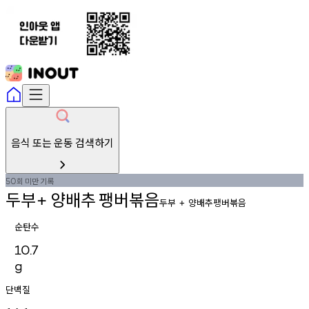
음식 또는 운동 검색하기
회
미만
기록
50
두부
양배추
팽버볶음
+
두부
양배추팽버볶음
+
순탄수
10.7
g
단백질