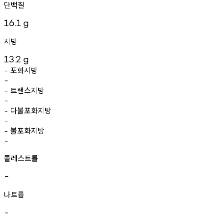
단백질
16.1
g
지방
13.2
g
포화지방
-
-
트랜스지방
-
-
다불포화지방
-
-
불포화지방
-
-
콜레스트롤
-
나트륨
-