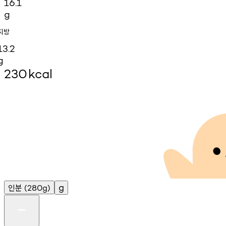
16.1
g
지방
13.2
g
230
kcal
인분
g
(280g)