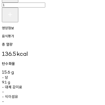
영양정보
음식평가
총 열량
136.5
kcal
탄수화물
15.6
g
당
-
9.1
g
대체
감미료
-
-
식이섬유
-
-