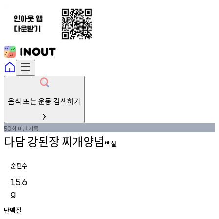
음식 또는 운동 검색하기
회
미만
기록
50
다담
강된장
찌개양념
백설
순탄수
15.6
g
단백질