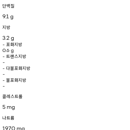
단백질
9.1
g
지방
3.2
g
포화지방
-
0.6
g
트랜스지방
-
-
다불포화지방
-
-
불포화지방
-
-
콜레스트롤
5
mg
나트륨
1970
mg