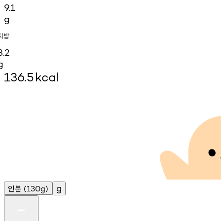
9.1
g
지방
3.2
g
136.5
kcal
인분
g
(130g)