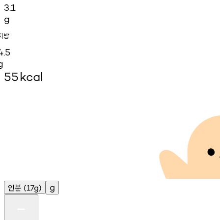
3.1
g
지방
4.5
g
55
kcal
인분
g
(17g)