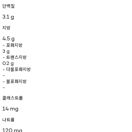
단백질
3.1
g
지방
4.5
g
포화지방
-
3
g
트랜스지방
-
0.2
g
다불포화지방
-
-
불포화지방
-
-
콜레스트롤
14
mg
나트륨
120
mg