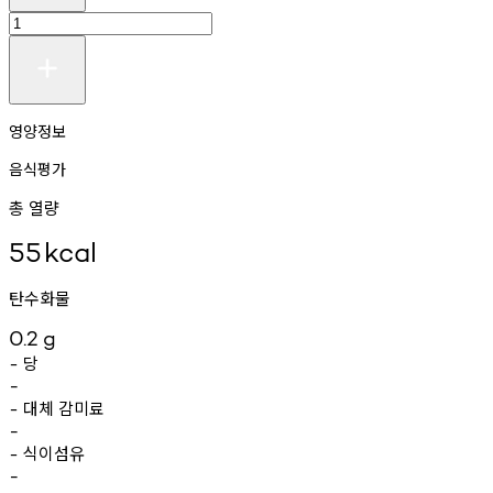
영양정보
음식평가
총 열량
55
kcal
탄수화물
0.2
g
당
-
-
대체
감미료
-
-
식이섬유
-
-