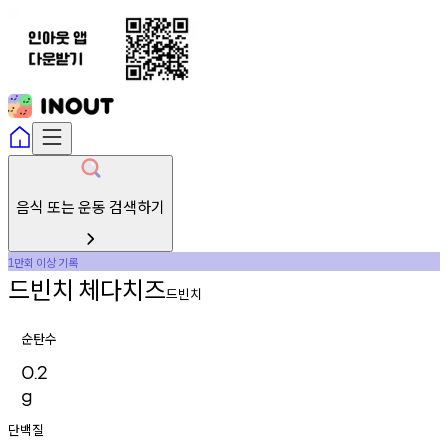
음식 또는 운동 검색하기
만회
이상
기록
1
드빈치
체다치즈
드빈치
순탄수
0.2
g
단백질