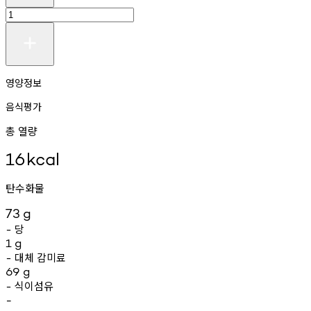
영양정보
음식평가
총 열량
16
kcal
탄수화물
73
g
당
-
1
g
대체
감미료
-
69
g
식이섬유
-
-