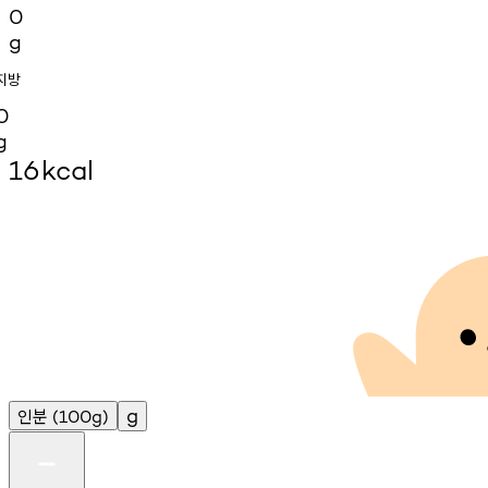
0
g
지방
0
g
16
kcal
인분
g
(100g)