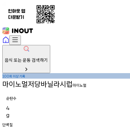
음식 또는 운동 검색하기
회
이상
기록
100
마이노멀저당바닐라시럽
마이노멀
순탄수
4
g
단백질