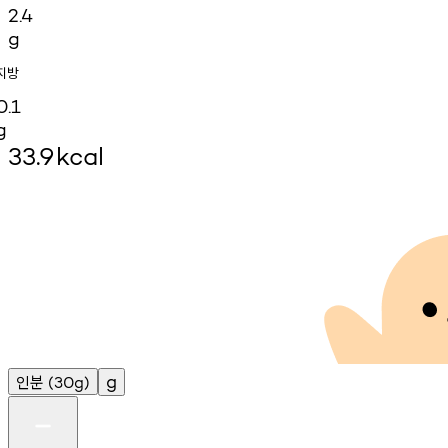
2.4
g
지방
0.1
g
33.9
kcal
인분
g
(30g)