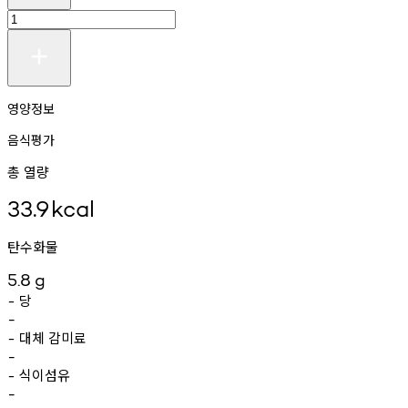
영양정보
음식평가
총 열량
33.9
kcal
탄수화물
5.8
g
당
-
-
대체
감미료
-
-
식이섬유
-
-