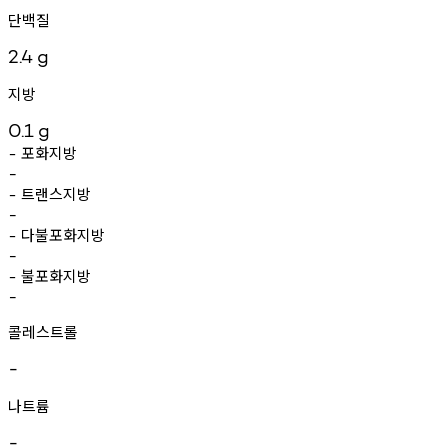
단백질
2.4
g
지방
0.1
g
포화지방
-
-
트랜스지방
-
-
다불포화지방
-
-
불포화지방
-
-
콜레스트롤
-
나트륨
-