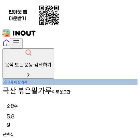
음식 또는 운동 검색하기
회
이상
기록
500
국산
볶은팥가루
이로운곳간
순탄수
5.8
g
단백질