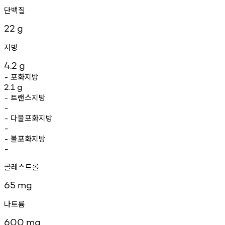
단백질
22
g
지방
4.2
g
포화지방
-
2.1
g
트랜스지방
-
-
다불포화지방
-
-
불포화지방
-
-
콜레스트롤
65
mg
나트륨
600
mg