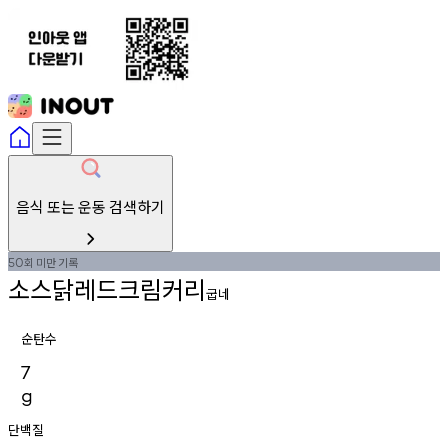
음식 또는 운동 검색하기
회
미만
기록
50
소스닭레드크림커리
굽네
순탄수
7
g
단백질