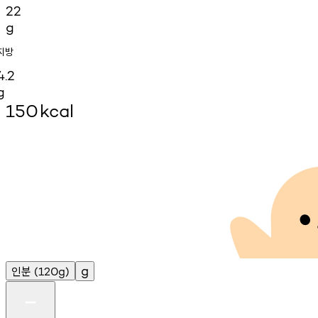
22
g
지방
4.2
g
150
kcal
인분
g
(120g)