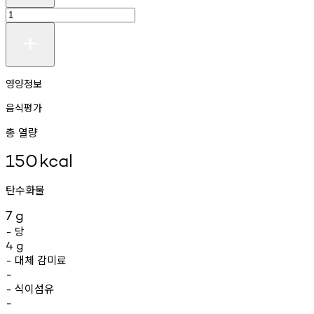
영양정보
음식평가
총 열량
150
kcal
탄수화물
7
g
당
-
4
g
대체
감미료
-
-
식이섬유
-
-