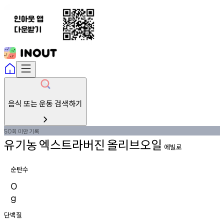
음식 또는 운동 검색하기
회
미만
기록
50
유기농
엑스트라버진
올리브오일
에빌로
순탄수
0
g
단백질