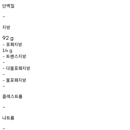
단백질
-
지방
92
g
포화지방
-
14
g
트랜스지방
-
-
다불포화지방
-
-
불포화지방
-
-
콜레스트롤
-
나트륨
-