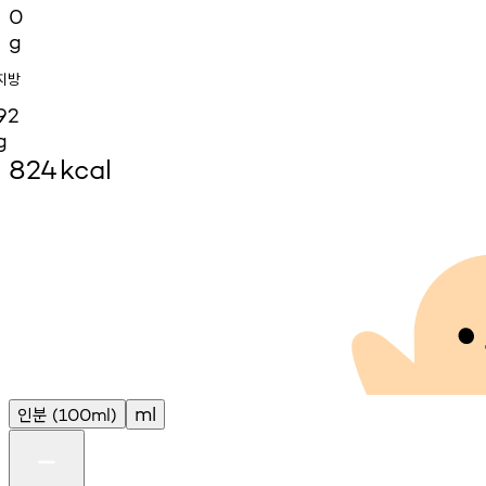
0
g
지방
92
g
824
kcal
인분
ml
(100ml)