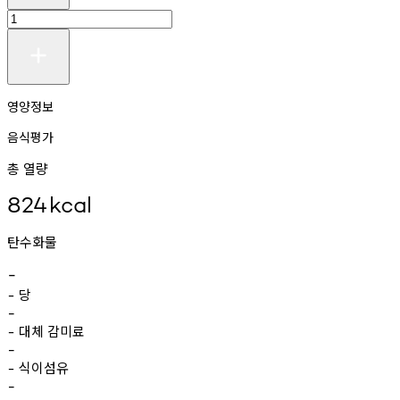
영양정보
음식평가
총 열량
824
kcal
탄수화물
-
당
-
-
대체
감미료
-
-
식이섬유
-
-