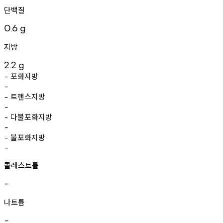
단백질
0.6
g
지방
2.2
g
포화지방
-
-
트랜스지방
-
-
다불포화지방
-
-
불포화지방
-
-
콜레스트롤
-
나트륨
-