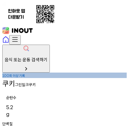
음식 또는 운동 검색하기
회
이상
기록
100
쿠키
그린밀크쿠키
순탄수
5.2
g
단백질