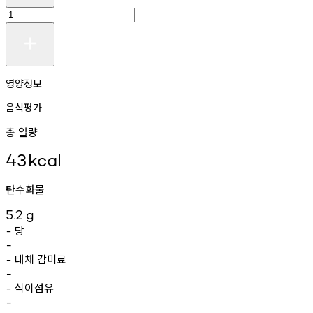
영양정보
음식평가
총 열량
43
kcal
탄수화물
5.2
g
당
-
-
대체
감미료
-
-
식이섬유
-
-