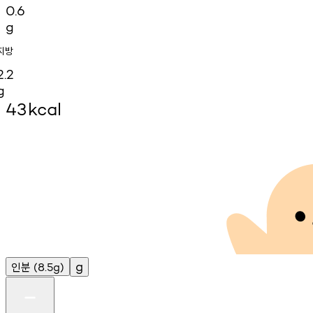
0.6
g
지방
2.2
g
43
kcal
인분
g
(8.5g)