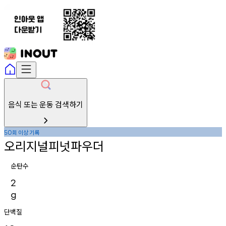
음식 또는 운동 검색하기
회
이상
기록
50
오리지널피넛파우더
순탄수
2
g
단백질