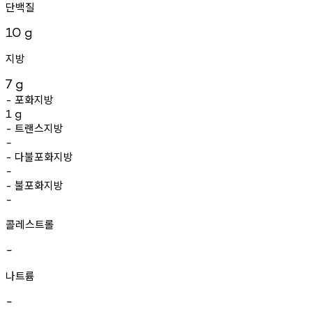
단백질
10
g
지방
7
g
포화지방
-
1
g
트랜스지방
-
-
다불포화지방
-
-
불포화지방
-
-
콜레스트롤
-
나트륨
-