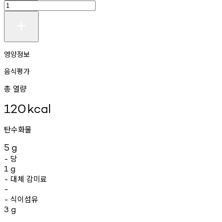
영양정보
음식평가
총 열량
120
kcal
탄수화물
5
g
당
-
1
g
대체
감미료
-
-
식이섬유
-
3
g