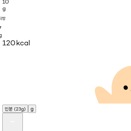
10
g
지방
7
g
120
kcal
인분
g
(23g)