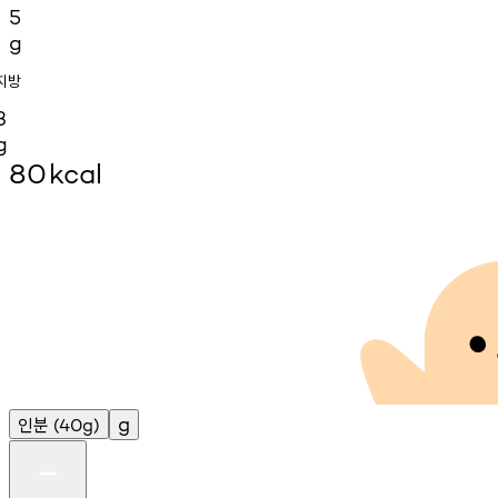
5
g
지방
3
g
80
kcal
인분
g
(40g)