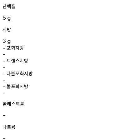
단백질
5
g
지방
3
g
포화지방
-
-
트랜스지방
-
-
다불포화지방
-
-
불포화지방
-
-
콜레스트롤
-
나트륨
-