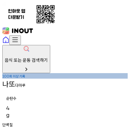
음식 또는 운동 검색하기
회
이상
기록
100
나또
다마루
순탄수
4
g
단백질