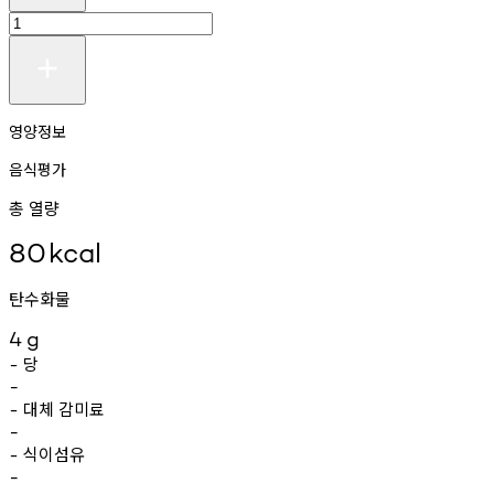
영양정보
음식평가
총 열량
80
kcal
탄수화물
4
g
당
-
-
대체
감미료
-
-
식이섬유
-
-