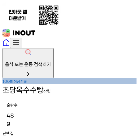
음식 또는 운동 검색하기
회
이상
기록
100
초당옥수수빵
삼립
순탄수
48
g
단백질