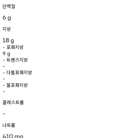
단백질
6
g
지방
18
g
포화지방
-
9
g
트랜스지방
-
-
다불포화지방
-
-
불포화지방
-
-
콜레스트롤
-
나트륨
410
mg