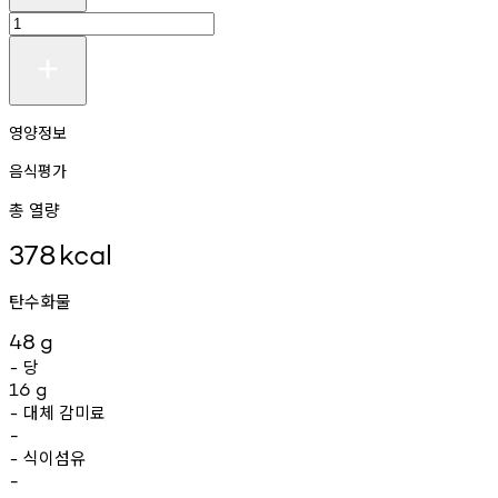
영양정보
음식평가
총 열량
378
kcal
탄수화물
48
g
당
-
16
g
대체
감미료
-
-
식이섬유
-
-