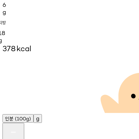
6
g
지방
18
g
378
kcal
인분
g
(100g)