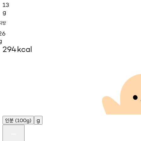
13
g
지방
26
g
294
kcal
인분
g
(100g)