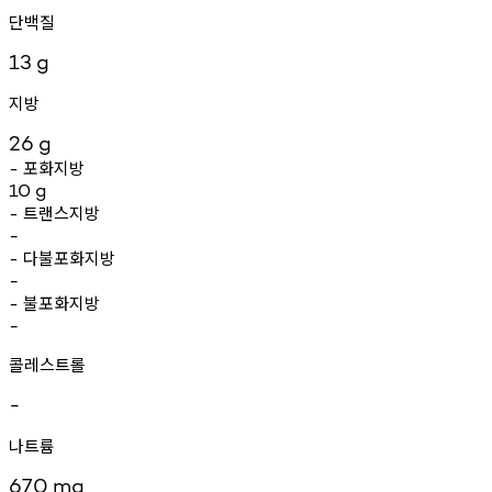
단백질
13
g
지방
26
g
포화지방
-
10
g
트랜스지방
-
-
다불포화지방
-
-
불포화지방
-
-
콜레스트롤
-
나트륨
670
mg