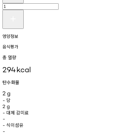
영양정보
음식평가
총 열량
294
kcal
탄수화물
2
g
당
-
2
g
대체
감미료
-
-
식이섬유
-
-