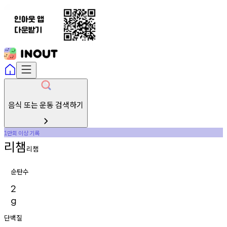
음식 또는 운동 검색하기
만회
이상
기록
1
리챔
리챔
순탄수
2
g
단백질