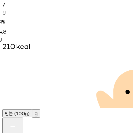
7
g
지방
4.8
g
210
kcal
인분
g
(100g)