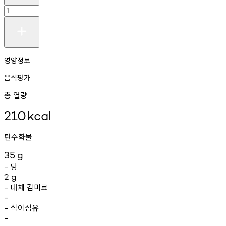
영양정보
음식평가
총 열량
210
kcal
탄수화물
35
g
당
-
2
g
대체
감미료
-
-
식이섬유
-
-