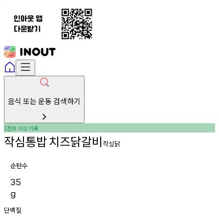
음식 또는 운동 검색하기
천회
이상
기록
1
작심통밥
치즈닭갈비
작심닭
순탄수
35
g
단백질