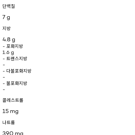
단백질
7
g
지방
4.8
g
포화지방
-
1.6
g
트랜스지방
-
-
다불포화지방
-
-
불포화지방
-
-
콜레스트롤
15
mg
나트륨
390
mg