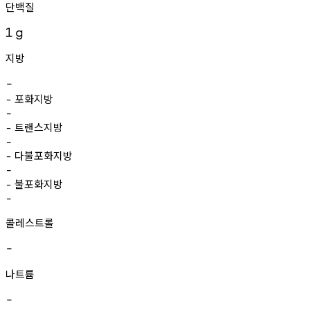
단백질
1
g
지방
-
포화지방
-
-
트랜스지방
-
-
다불포화지방
-
-
불포화지방
-
-
콜레스트롤
-
나트륨
-