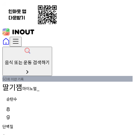
음식 또는 운동 검색하기
회
미만
기록
50
딸기잼
마이노멀
_
순탄수
8
g
단백질