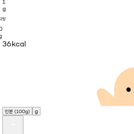
1
g
지방
0
g
36
kcal
인분
g
(100g)