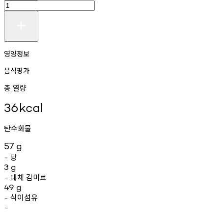
영양정보
음식평가
총 열량
36
kcal
탄수화물
57
g
당
-
3
g
대체
감미료
-
49
g
식이섬유
-
-