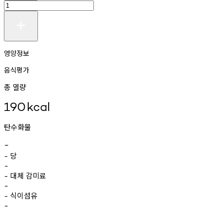
영양정보
음식평가
총 열량
190
kcal
탄수화물
-
당
-
-
대체
감미료
-
-
식이섬유
-
-