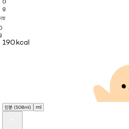
0
g
지방
0
g
190
kcal
인분
ml
(508ml)