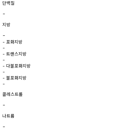
단백질
-
지방
-
포화지방
-
-
트랜스지방
-
-
다불포화지방
-
-
불포화지방
-
-
콜레스트롤
-
나트륨
-