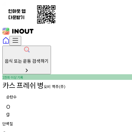
음식 또는 운동 검색하기
천회
이상
기록
1
카스
프레쉬
병
오비
맥주
주
(
)
순탄수
0
g
단백질