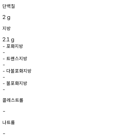
단백질
2
g
지방
2.1
g
포화지방
-
-
트랜스지방
-
-
다불포화지방
-
-
불포화지방
-
-
콜레스트롤
-
나트륨
-