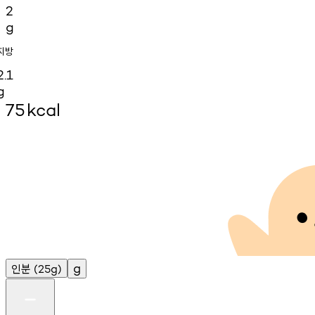
2
g
지방
2.1
g
75
kcal
인분
g
(25g)