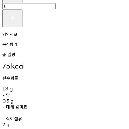
영양정보
음식평가
총 열량
75
kcal
탄수화물
13
g
당
-
0.5
g
대체
감미료
-
-
식이섬유
-
2
g