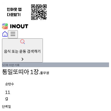
음식 또는 운동 검색하기
회
미만
기록
50
통밀또띠아
장
1
.
풀무원
순탄수
11
g
단백질