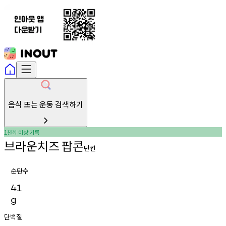
음식 또는 운동 검색하기
천회
이상
기록
1
브라운치즈
팝콘
던킨
순탄수
41
g
단백질