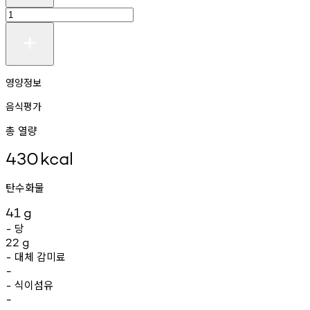
영양정보
음식평가
총 열량
430
kcal
탄수화물
41
g
당
-
22
g
대체
감미료
-
-
식이섬유
-
-