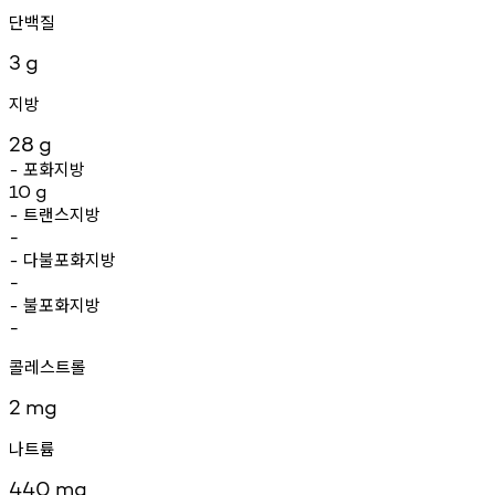
단백질
3
g
지방
28
g
포화지방
-
10
g
트랜스지방
-
-
다불포화지방
-
-
불포화지방
-
-
콜레스트롤
2
mg
나트륨
440
mg