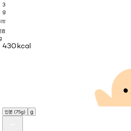
3
g
지방
28
g
430
kcal
인분
g
(75g)