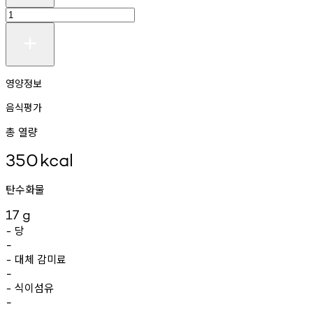
영양정보
음식평가
총 열량
350
kcal
탄수화물
17
g
당
-
-
대체
감미료
-
-
식이섬유
-
-