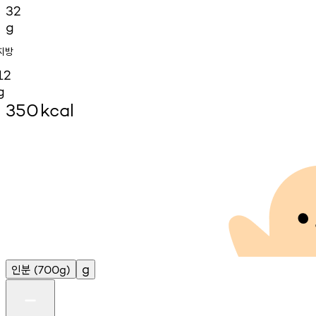
32
g
지방
12
g
350
kcal
인분
g
(700g)