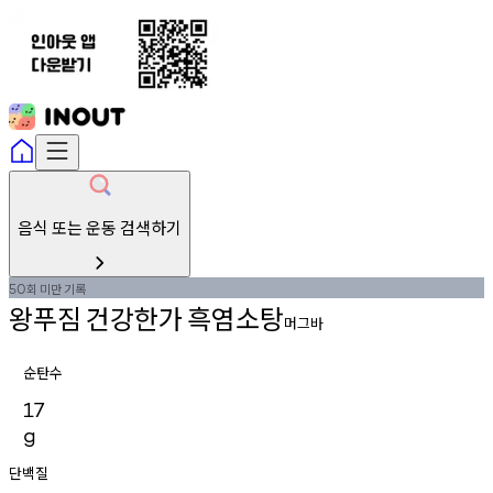
음식 또는 운동 검색하기
회
미만
기록
50
왕푸짐
건강한가
흑염소탕
머그바
순탄수
17
g
단백질