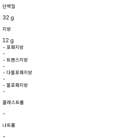
단백질
32
g
지방
12
g
포화지방
-
-
트랜스지방
-
-
다불포화지방
-
-
불포화지방
-
-
콜레스트롤
-
나트륨
-