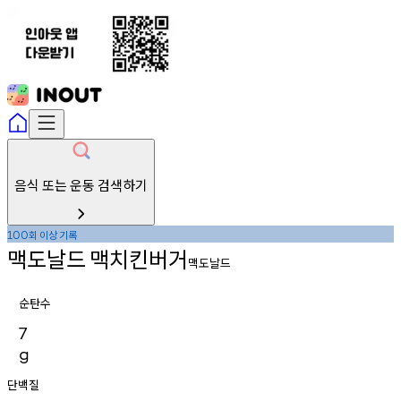
음식 또는 운동 검색하기
회
이상
기록
100
맥도날드
맥치킨버거
맥도날드
순탄수
7
g
단백질