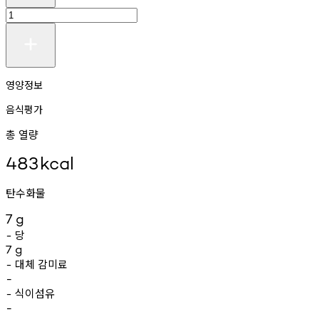
영양정보
음식평가
총 열량
483
kcal
탄수화물
7
g
당
-
7
g
대체
감미료
-
-
식이섬유
-
-