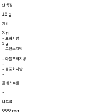
단백질
18
g
지방
3
g
포화지방
-
3
g
트랜스지방
-
-
다불포화지방
-
-
불포화지방
-
-
콜레스트롤
-
나트륨
999
mg