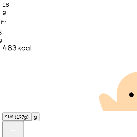
18
g
지방
3
g
483
kcal
인분
g
(197g)