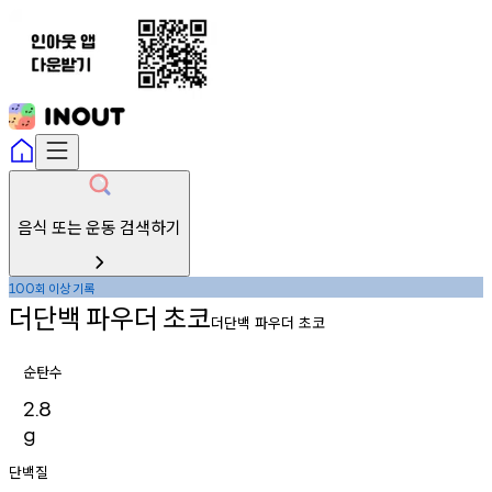
음식 또는 운동 검색하기
회
이상
기록
100
더단백
파우더
초코
더단백 파우더 초코
순탄수
2.8
g
단백질