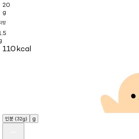
20
g
지방
1.5
g
110
kcal
인분
g
(32g)