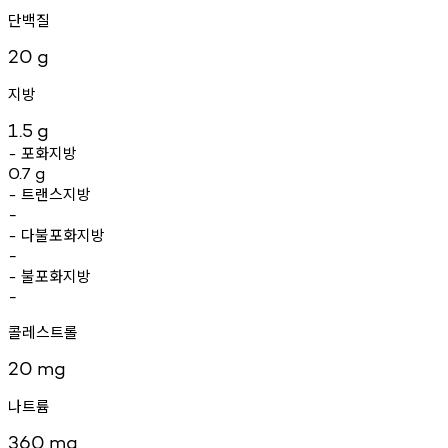
단백질
20
g
지방
1.5
g
포화지방
-
0.7
g
트랜스지방
-
-
다불포화지방
-
-
불포화지방
-
-
콜레스트롤
20
mg
나트륨
360
mg