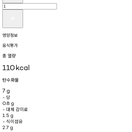
영양정보
음식평가
총 열량
110
kcal
탄수화물
7
g
당
-
0.8
g
대체
감미료
-
1.5
g
식이섬유
-
2.7
g