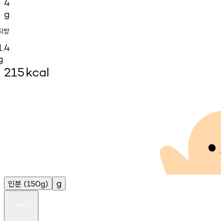
4
g
지방
1.4
g
215
kcal
인분
g
(150g)