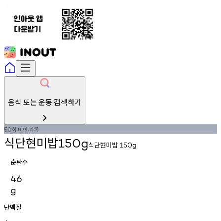
음식 또는 운동 검색하기
회
미만
기록
50
식단현미밥
150g
식단현미밥
150g
순탄수
46
g
단백질