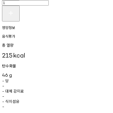
영양정보
음식평가
총 열량
215
kcal
탄수화물
46
g
당
-
-
대체
감미료
-
-
식이섬유
-
-