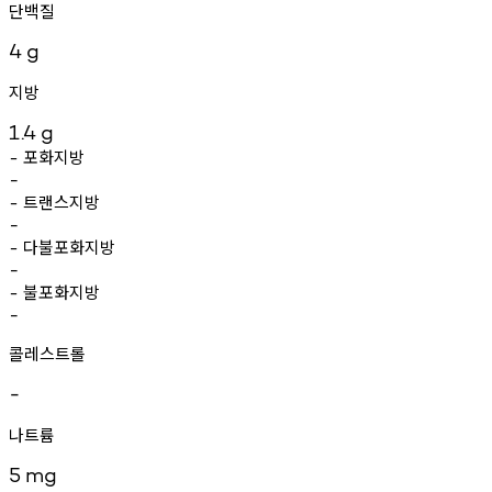
단백질
4
g
지방
1.4
g
포화지방
-
-
트랜스지방
-
-
다불포화지방
-
-
불포화지방
-
-
콜레스트롤
-
나트륨
5
mg