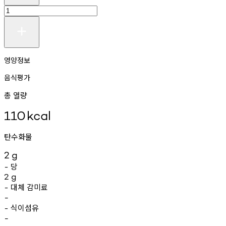
영양정보
음식평가
총 열량
110
kcal
탄수화물
2
g
당
-
2
g
대체
감미료
-
-
식이섬유
-
-