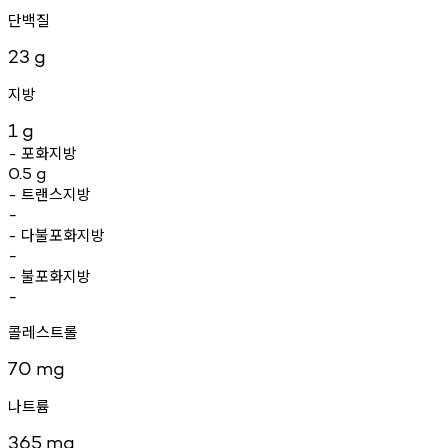
단백질
23
g
지방
1
g
포화지방
-
0.5
g
트랜스지방
-
-
다불포화지방
-
-
불포화지방
-
-
콜레스트롤
70
mg
나트륨
365
mg