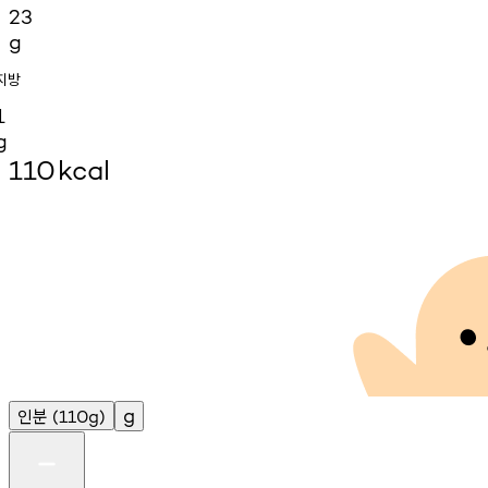
23
g
지방
1
g
110
kcal
인분
g
(110g)