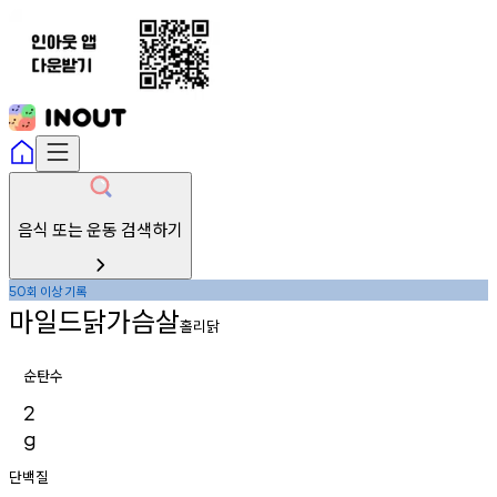
음식 또는 운동 검색하기
회
이상
기록
50
마일드닭가슴살
홀리닭
순탄수
2
g
단백질