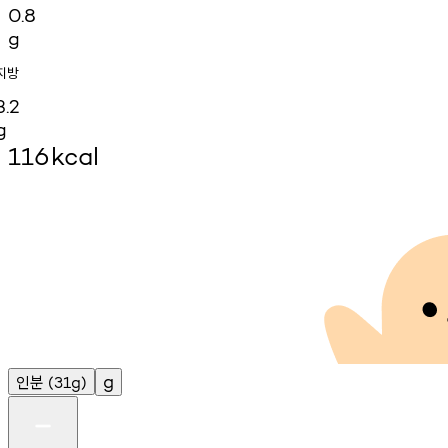
0.8
g
지방
3.2
g
116
kcal
인분
g
(31g)