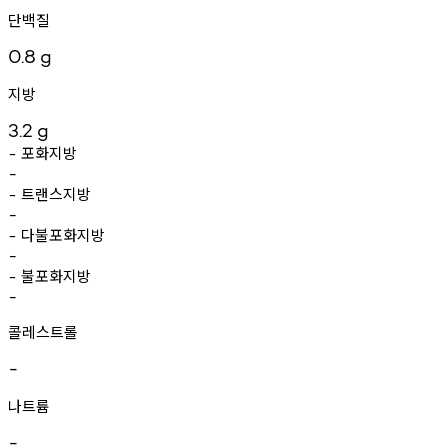
단백질
0.8
g
지방
3.2
g
포화지방
-
-
트랜스지방
-
-
다불포화지방
-
-
불포화지방
-
-
콜레스트롤
-
나트륨
-