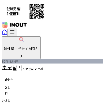
음식 또는 운동 검색하기
회
미만
기록
50
초코찰떡
초코찰떡 검은깨
순탄수
21
g
단백질