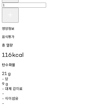
영양정보
음식평가
총 열량
116
kcal
탄수화물
21
g
당
-
9
g
대체
감미료
-
-
식이섬유
-
-