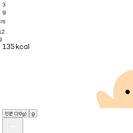
3
g
지방
12
g
135
kcal
인분
g
(20g)