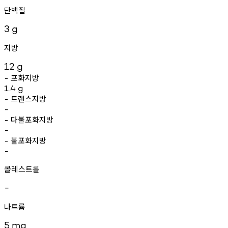
단백질
3
g
지방
12
g
포화지방
-
1.4
g
트랜스지방
-
-
다불포화지방
-
-
불포화지방
-
-
콜레스트롤
-
나트륨
5
mg