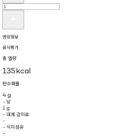
영양정보
음식평가
총 열량
135
kcal
탄수화물
4
g
당
-
1
g
대체
감미료
-
-
식이섬유
-
-