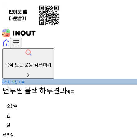
음식 또는 운동 검색하기
회
이상
기록
50
먼투썬
블랙
하루견과
바프
순탄수
4
g
단백질