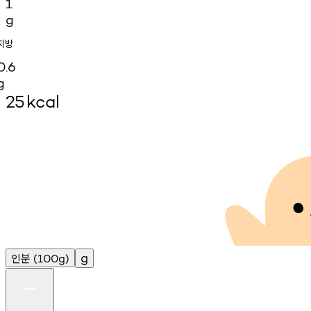
1
g
지방
0.6
g
25
kcal
인분
g
(100g)