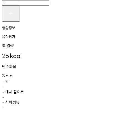
영양정보
음식평가
총 열량
25
kcal
탄수화물
3.6
g
당
-
-
대체
감미료
-
-
식이섬유
-
-