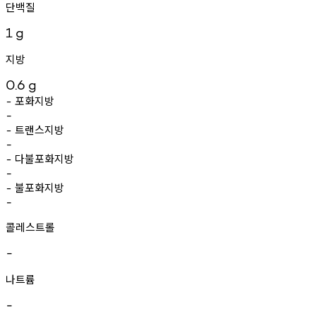
단백질
1
g
지방
0.6
g
포화지방
-
-
트랜스지방
-
-
다불포화지방
-
-
불포화지방
-
-
콜레스트롤
-
나트륨
-