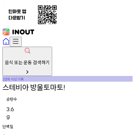
음식 또는 운동 검색하기
만회
이상
기록
1
스테비아
방울토마토
!
순탄수
3.6
g
단백질