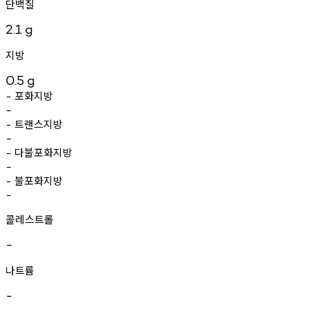
단백질
2.1
g
지방
0.5
g
포화지방
-
-
트랜스지방
-
-
다불포화지방
-
-
불포화지방
-
-
콜레스트롤
-
나트륨
-