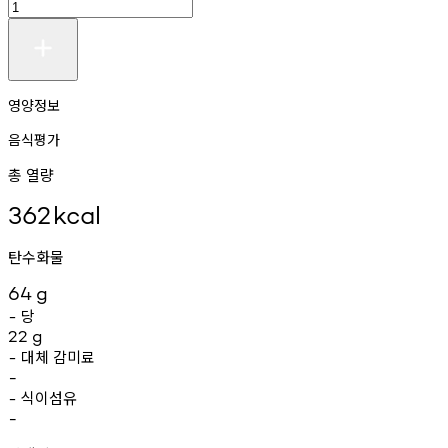
영양정보
음식평가
총 열량
362
kcal
탄수화물
64
g
당
-
22
g
대체
감미료
-
-
식이섬유
-
-