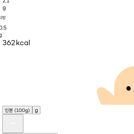
2.1
g
지방
0.5
g
362
kcal
인분
g
(100g)