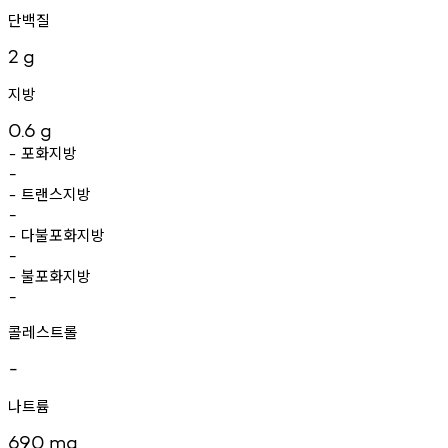
단백질
2
g
지방
0.6
g
포화지방
-
-
트랜스지방
-
-
다불포화지방
-
-
불포화지방
-
-
콜레스트롤
-
나트륨
690
mg