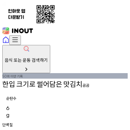
음식 또는 운동 검색하기
회
미만
기록
50
한입
크기로
썰어담은
맛김치
곰곰
순탄수
6
g
단백질