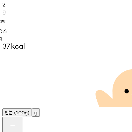
2
g
지방
0.6
g
37
kcal
인분
g
(100g)