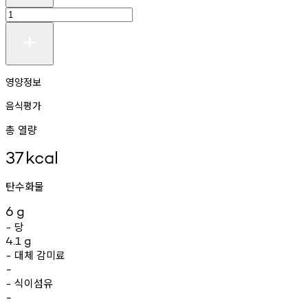
영양정보
음식평가
총 열량
37
kcal
탄수화물
6
g
당
-
4.1
g
대체
감미료
-
-
식이섬유
-
-