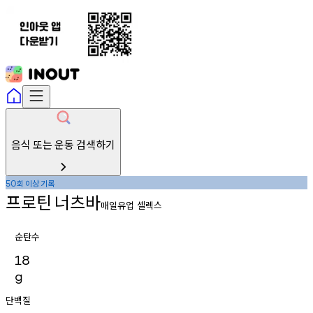
음식 또는 운동 검색하기
회
이상
기록
50
프로틴
너츠바
매일유업 셀렉스
순탄수
18
g
단백질