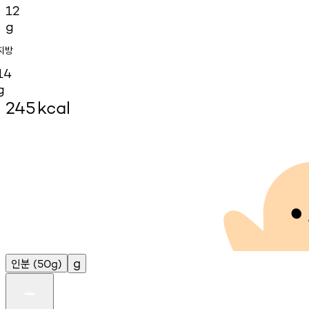
12
g
지방
14
g
245
kcal
인분
g
(50g)