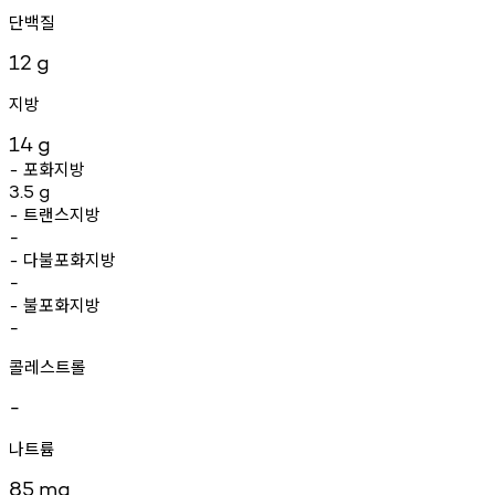
단백질
12
g
지방
14
g
포화지방
-
3.5
g
트랜스지방
-
-
다불포화지방
-
-
불포화지방
-
-
콜레스트롤
-
나트륨
85
mg