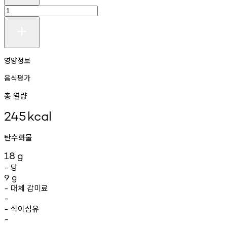
영양정보
음식평가
총 열량
245
kcal
탄수화물
18
g
당
-
9
g
대체
감미료
-
-
식이섬유
-
-