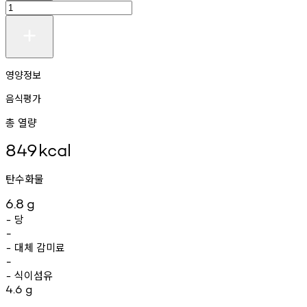
영양정보
음식평가
총 열량
849
kcal
탄수화물
6.8
g
당
-
-
대체
감미료
-
-
식이섬유
-
4.6
g