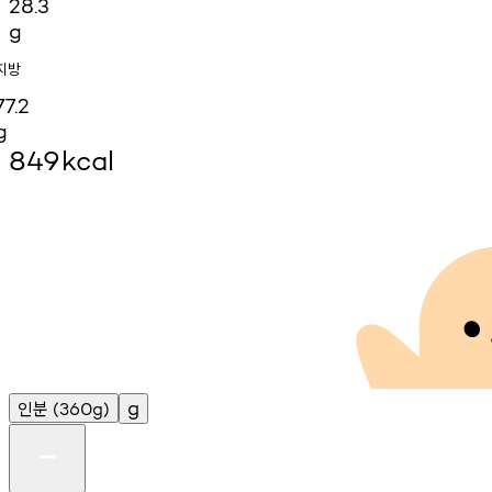
28.3
g
지방
77.2
g
849
kcal
인분
g
(360g)