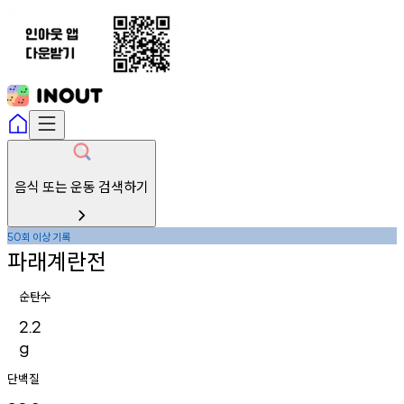
음식 또는 운동 검색하기
회
이상
기록
50
파래계란전
순탄수
2.2
g
단백질