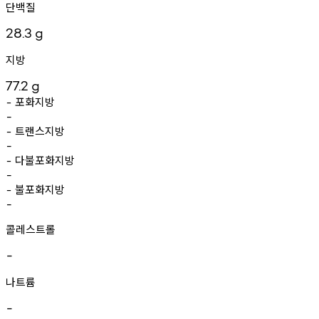
단백질
28.3
g
지방
77.2
g
포화지방
-
-
트랜스지방
-
-
다불포화지방
-
-
불포화지방
-
-
콜레스트롤
-
나트륨
-