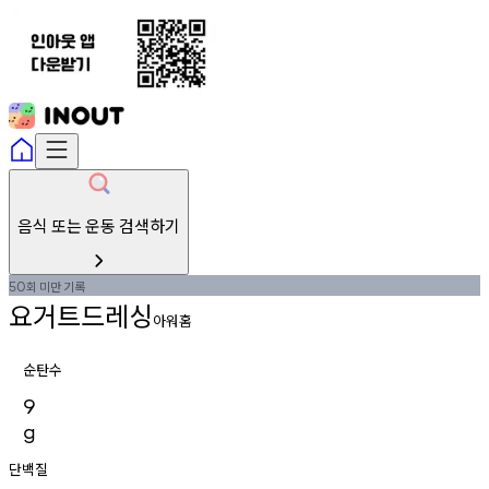
음식 또는 운동 검색하기
회
미만
기록
50
요거트드레싱
아워홈
순탄수
9
g
단백질