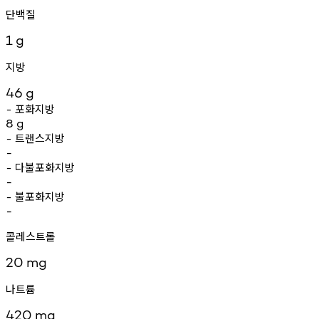
단백질
1
g
지방
46
g
포화지방
-
8
g
트랜스지방
-
-
다불포화지방
-
-
불포화지방
-
-
콜레스트롤
20
mg
나트륨
420
mg