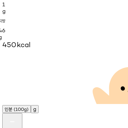
1
g
지방
46
g
450
kcal
인분
g
(100g)