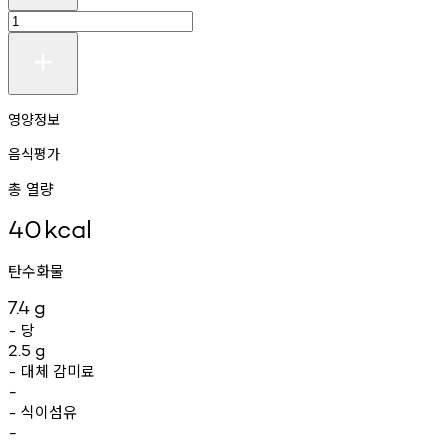
영양정보
음식평가
총 열량
40
kcal
탄수화물
7.4
g
당
-
2.5
g
대체
감미료
-
-
식이섬유
-
-