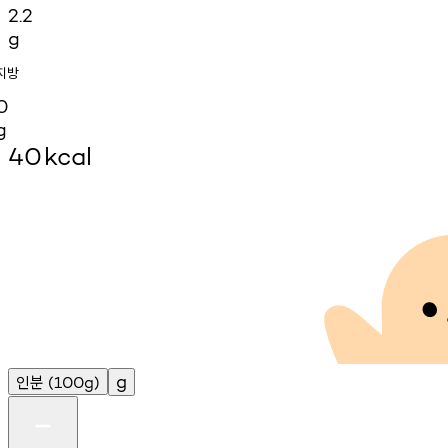
2.2
g
지방
0
g
40
kcal
인분
g
(100g)