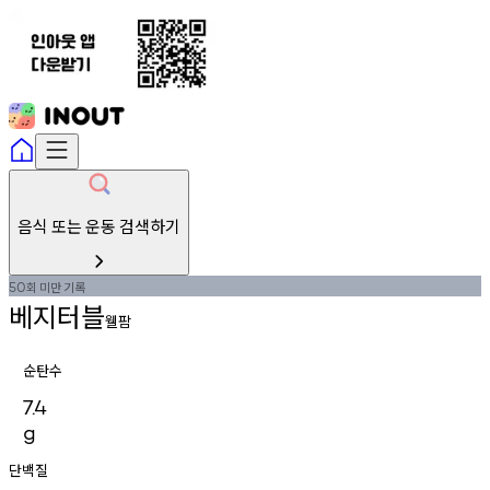
음식 또는 운동 검색하기
회
미만
기록
50
베지터블
웰팜
순탄수
7.4
g
단백질