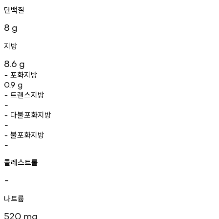
단백질
8
g
지방
8.6
g
포화지방
-
0.9
g
트랜스지방
-
-
다불포화지방
-
-
불포화지방
-
-
콜레스트롤
-
나트륨
520
mg