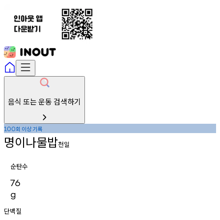
음식 또는 운동 검색하기
회
이상
기록
100
명이나물밥
천일
순탄수
76
g
단백질