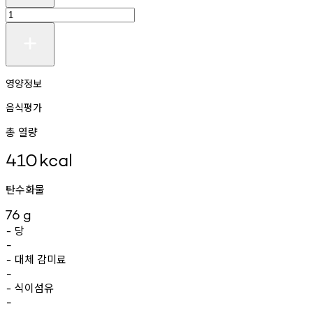
영양정보
음식평가
총 열량
410
kcal
탄수화물
76
g
당
-
-
대체
감미료
-
-
식이섬유
-
-