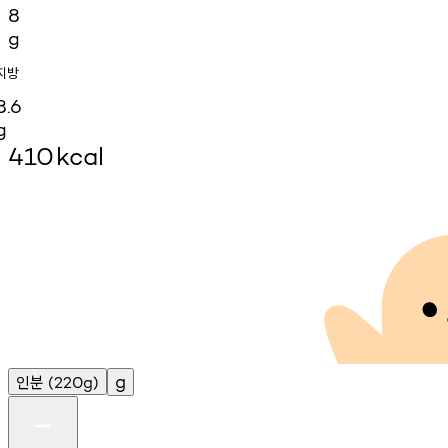
8
g
지방
8.6
g
410
kcal
인분
g
(220g)