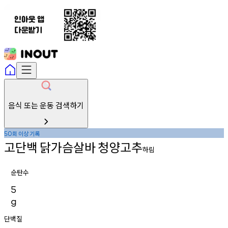
음식 또는 운동 검색하기
회
이상
기록
50
고단백
닭가슴살바
청양고추
하림
순탄수
5
g
단백질