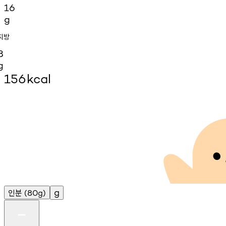
16
g
지방
8
g
156
kcal
인분
g
(80g)