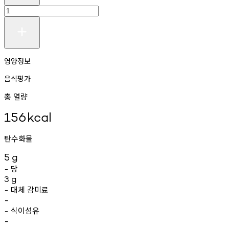
영양정보
음식평가
총 열량
156
kcal
탄수화물
5
g
당
-
3
g
대체
감미료
-
-
식이섬유
-
-