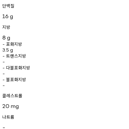
단백질
16
g
지방
8
g
포화지방
-
3.5
g
트랜스지방
-
-
다불포화지방
-
-
불포화지방
-
-
콜레스트롤
20
mg
나트륨
-