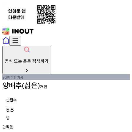
음식 또는 운동 검색하기
회
미만
기록
50
양배추
삶은
(
)
개인
순탄수
5.8
g
단백질