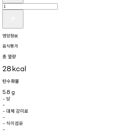
영양정보
음식평가
총 열량
28
kcal
탄수화물
5.8
g
당
-
-
대체
감미료
-
-
식이섬유
-
-