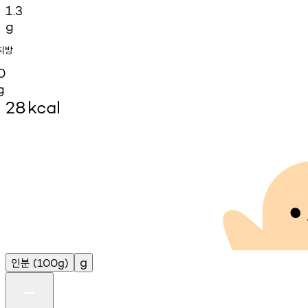
1.3
g
지방
0
g
28
kcal
인분
g
(100g)