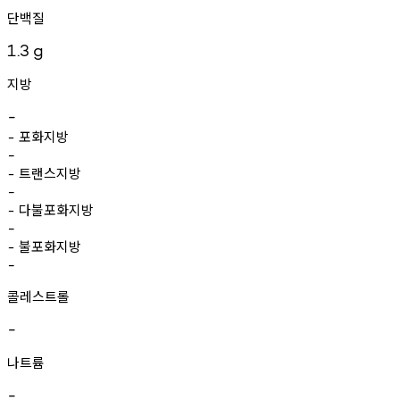
단백질
1.3
g
지방
-
포화지방
-
-
트랜스지방
-
-
다불포화지방
-
-
불포화지방
-
-
콜레스트롤
-
나트륨
-