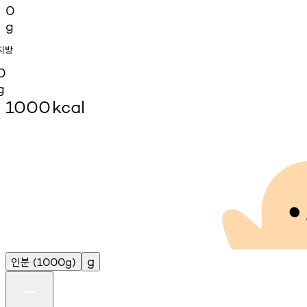
0
g
지방
0
g
1000
kcal
인분
g
(1000g)