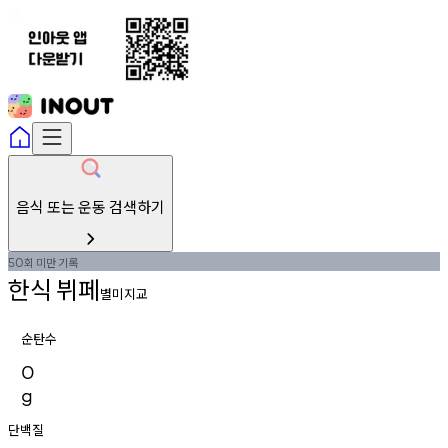
음식 또는 운동 검색하기
회
미만
기록
50
한식
뷔페
별미지교
순탄수
0
g
단백질