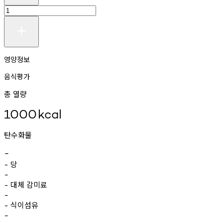
영양정보
음식평가
총 열량
1000
kcal
탄수화물
-
당
-
-
대체
감미료
-
-
식이섬유
-
-