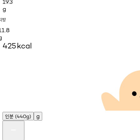
19.3
g
지방
11.8
g
425
kcal
인분
g
(440g)