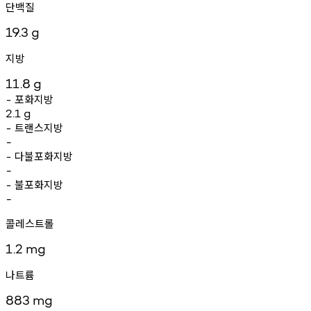
단백질
19.3
g
지방
11.8
g
포화지방
-
2.1
g
트랜스지방
-
-
다불포화지방
-
-
불포화지방
-
-
콜레스트롤
1.2
mg
나트륨
883
mg