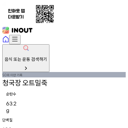
음식 또는 운동 검색하기
회
미만
기록
50
청국장
오트밀죽
순탄수
63.2
g
단백질