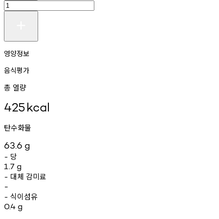
영양정보
음식평가
총 열량
425
kcal
탄수화물
63.6
g
당
-
1.7
g
대체
감미료
-
-
식이섬유
-
0.4
g