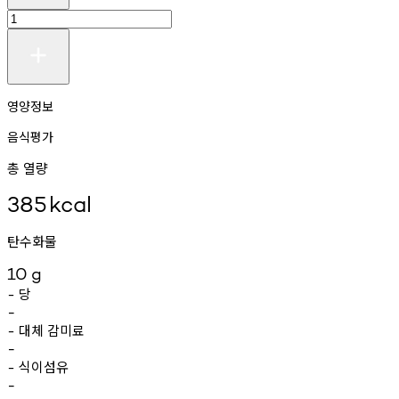
영양정보
음식평가
총 열량
385
kcal
탄수화물
10
g
당
-
-
대체
감미료
-
-
식이섬유
-
-