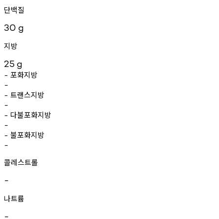
단백질
30
g
지방
25
g
포화지방
-
-
트랜스지방
-
-
다불포화지방
-
-
불포화지방
-
-
콜레스트롤
-
나트륨
-