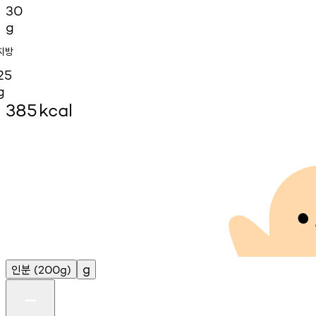
30
g
지방
25
g
385
kcal
인분
g
(200g)