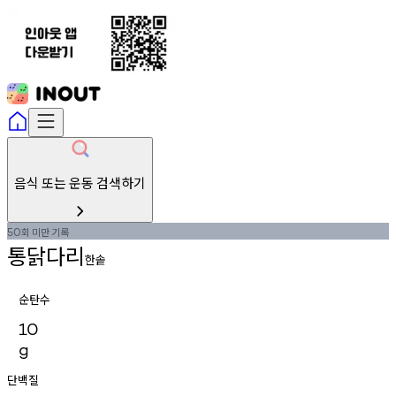
음식 또는 운동 검색하기
회
미만
기록
50
통닭다리
한솥
순탄수
10
g
단백질