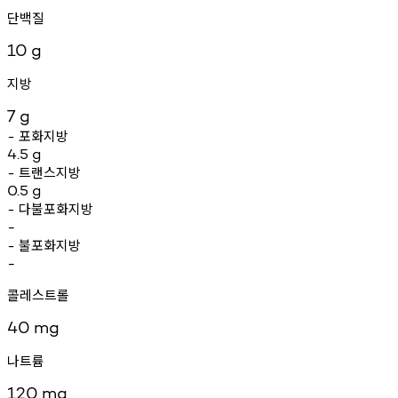
단백질
10
g
지방
7
g
포화지방
-
4.5
g
트랜스지방
-
0.5
g
다불포화지방
-
-
불포화지방
-
-
콜레스트롤
40
mg
나트륨
120
mg