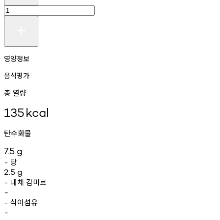
영양정보
음식평가
총 열량
135
kcal
탄수화물
7.5
g
당
-
2.5
g
대체
감미료
-
-
식이섬유
-
-