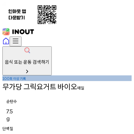
음식 또는 운동 검색하기
회
이상
기록
100
무가당
그릭요거트
바이오
매일
순탄수
7.5
g
단백질