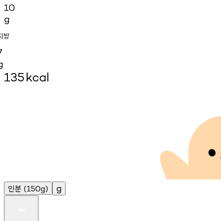
10
g
지방
7
g
135
kcal
인분
g
(150g)