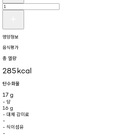
영양정보
음식평가
총 열량
285
kcal
탄수화물
17
g
당
-
16
g
대체
감미료
-
-
식이섬유
-
-