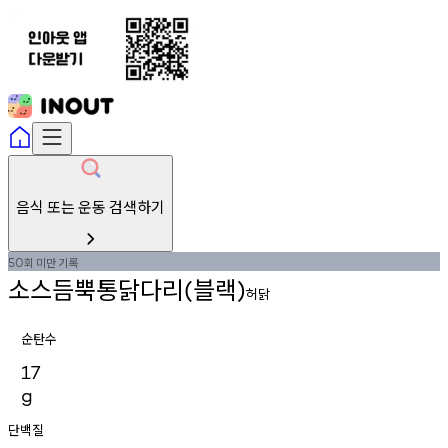
음식 또는 운동 검색하기
회
미만
기록
50
소스듬뿍통닭다리
블랙
(
)
허닭
순탄수
17
g
단백질