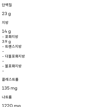
단백질
23
g
지방
14
g
포화지방
-
3.9
g
트랜스지방
-
-
다불포화지방
-
-
불포화지방
-
-
콜레스트롤
135
mg
나트륨
1220
mg