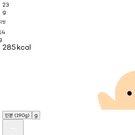
23
g
지방
14
g
285
kcal
인분
g
(190g)