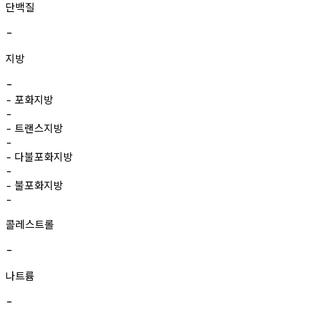
단백질
-
지방
-
포화지방
-
-
트랜스지방
-
-
다불포화지방
-
-
불포화지방
-
-
콜레스트롤
-
나트륨
-