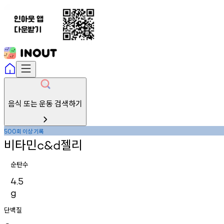
음식 또는 운동 검색하기
회
이상
기록
500
비타민
젤리
c&d
순탄수
4.5
g
단백질