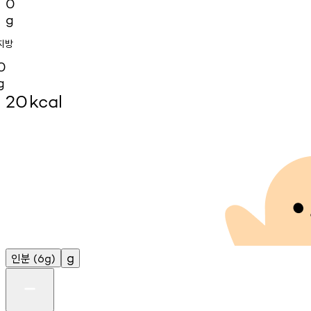
0
g
지방
0
g
20
kcal
인분
g
(6g)