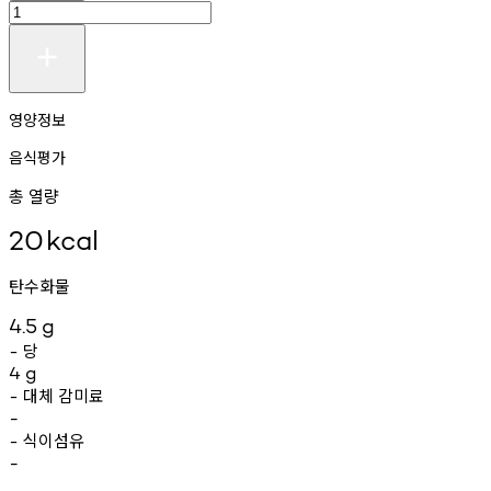
영양정보
음식평가
총 열량
20
kcal
탄수화물
4.5
g
당
-
4
g
대체
감미료
-
-
식이섬유
-
-