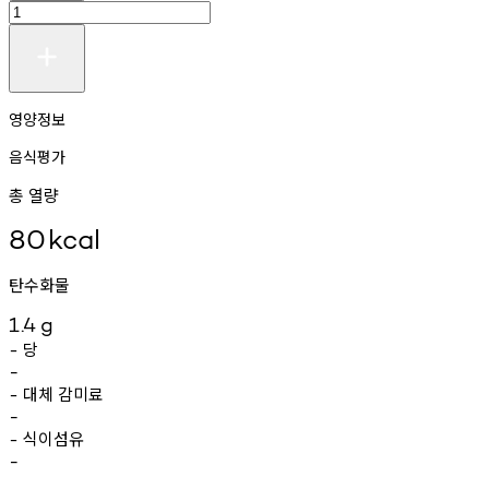
영양정보
음식평가
총 열량
80
kcal
탄수화물
1.4
g
당
-
-
대체
감미료
-
-
식이섬유
-
-