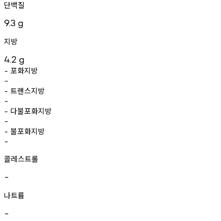
단백질
9.3
g
지방
4.2
g
포화지방
-
-
트랜스지방
-
-
다불포화지방
-
-
불포화지방
-
-
콜레스트롤
-
나트륨
-