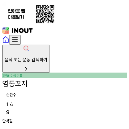
음식 또는 운동 검색하기
천회
이상
기록
1
염통꼬지
순탄수
1.4
g
단백질