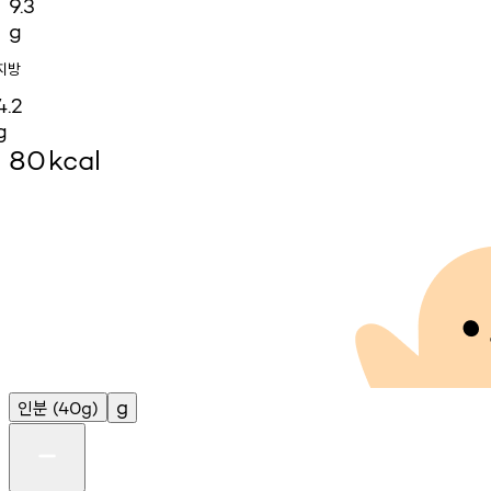
9.3
g
지방
4.2
g
80
kcal
인분
g
(40g)