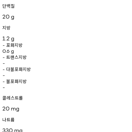
단백질
20
g
지방
1.2
g
포화지방
-
0.6
g
트랜스지방
-
-
다불포화지방
-
-
불포화지방
-
-
콜레스트롤
20
mg
나트륨
330
mg