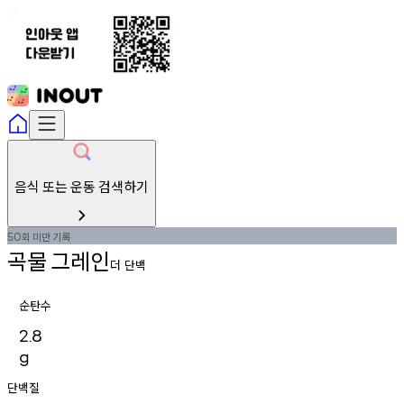
음식 또는 운동 검색하기
회
미만
기록
50
곡물
그레인
더 단백
순탄수
2.8
g
단백질