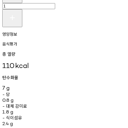
영양정보
음식평가
총 열량
110
kcal
탄수화물
7
g
당
-
0.8
g
대체
감미료
-
1.8
g
식이섬유
-
2.4
g