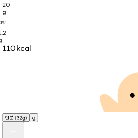
20
g
지방
1.2
g
110
kcal
인분
g
(32g)