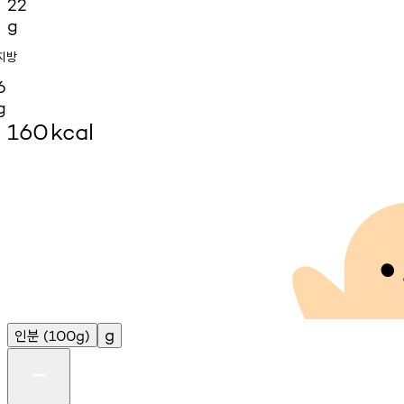
22
g
지방
6
g
160
kcal
인분
g
(100g)