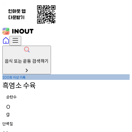
음식 또는 운동 검색하기
회
이상
기록
100
흑염소
수육
순탄수
0
g
단백질