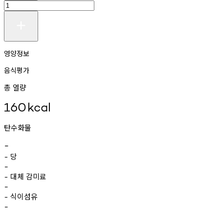
영양정보
음식평가
총 열량
160
kcal
탄수화물
-
당
-
-
대체
감미료
-
-
식이섬유
-
-