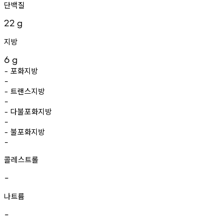
단백질
22
g
지방
6
g
포화지방
-
-
트랜스지방
-
-
다불포화지방
-
-
불포화지방
-
-
콜레스트롤
-
나트륨
-