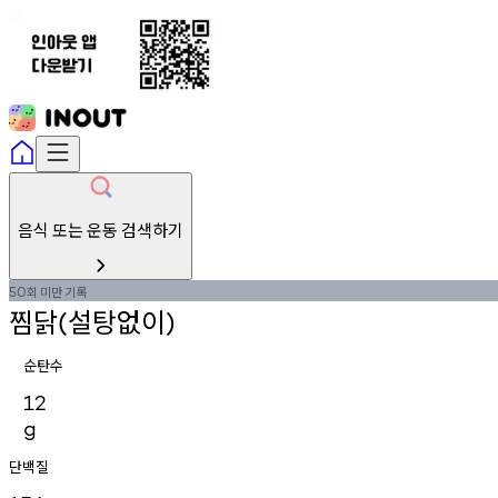
음식 또는 운동 검색하기
회
미만
기록
50
찜닭
설탕없이
(
)
순탄수
12
g
단백질