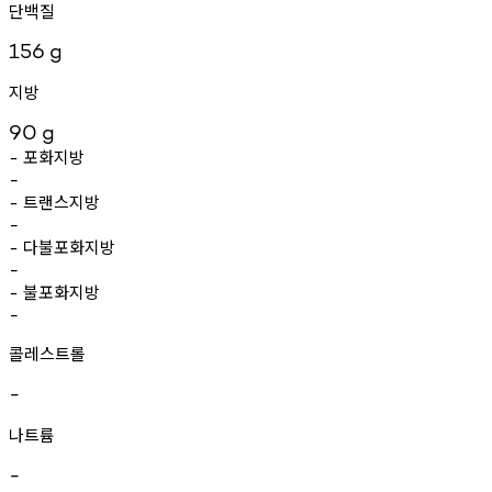
단백질
156
g
지방
90
g
포화지방
-
-
트랜스지방
-
-
다불포화지방
-
-
불포화지방
-
-
콜레스트롤
-
나트륨
-