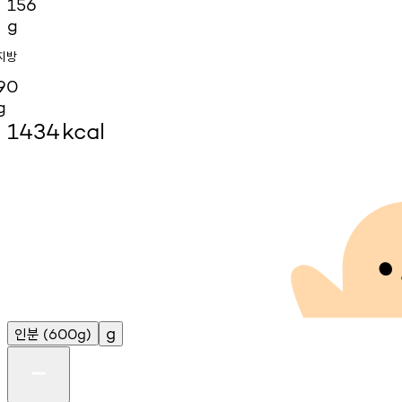
156
g
지방
90
g
1434
kcal
인분
g
(600g)