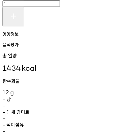
영양정보
음식평가
총 열량
1434
kcal
탄수화물
12
g
당
-
-
대체
감미료
-
-
식이섬유
-
-