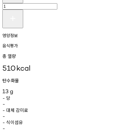
영양정보
음식평가
총 열량
510
kcal
탄수화물
13
g
당
-
-
대체
감미료
-
-
식이섬유
-
-