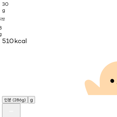
30
g
지방
8
g
510
kcal
인분
g
(286g)