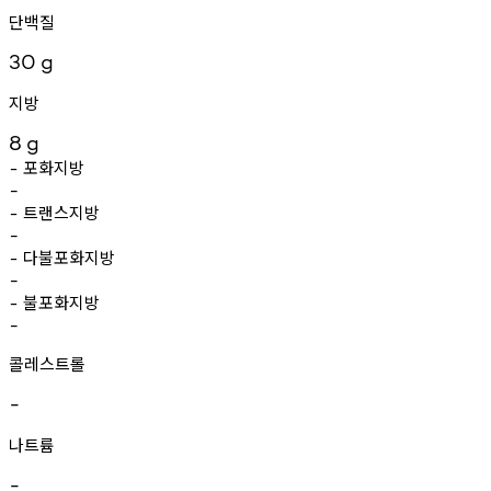
단백질
30
g
지방
8
g
포화지방
-
-
트랜스지방
-
-
다불포화지방
-
-
불포화지방
-
-
콜레스트롤
-
나트륨
-