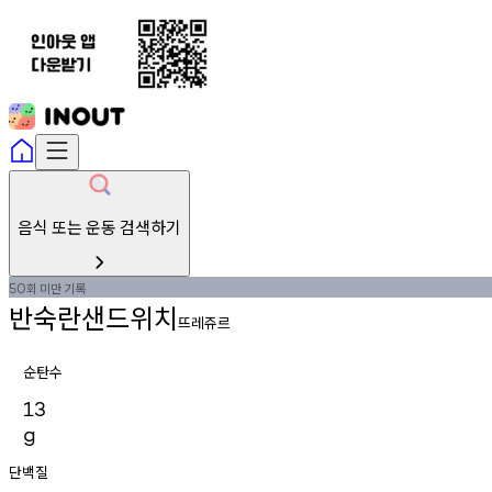
음식 또는 운동 검색하기
회
미만
기록
50
반숙란샌드위치
뜨레쥬르
순탄수
13
g
단백질