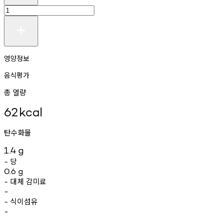
영양정보
음식평가
총 열량
62
kcal
탄수화물
1.4
g
당
-
0.6
g
대체
감미료
-
-
식이섬유
-
-