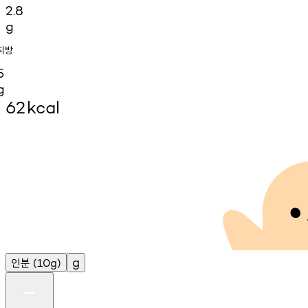
2.8
g
지방
5
g
62
kcal
인분
g
(10g)