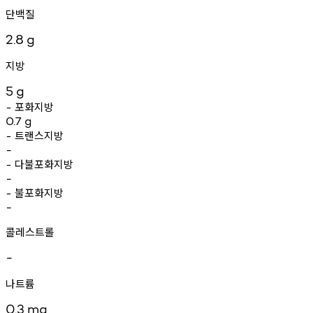
단백질
2.8
g
지방
5
g
포화지방
-
0.7
g
트랜스지방
-
-
다불포화지방
-
-
불포화지방
-
-
콜레스트롤
-
나트륨
0.3
mg