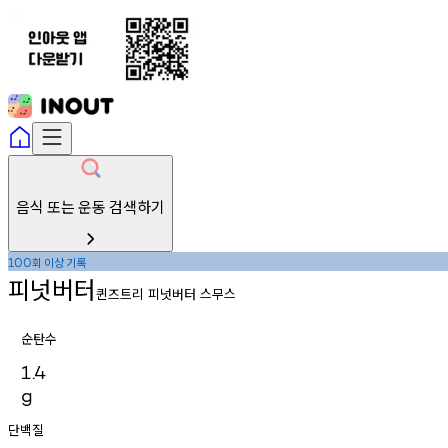
음식 또는 운동 검색하기
회
이상
기록
100
피넛버터
퀸즈트리 피넛버터 스무스
순탄수
1.4
g
단백질