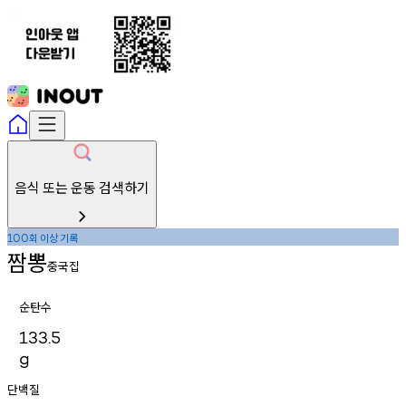
음식 또는 운동 검색하기
회
이상
기록
100
짬뽕
중국집
순탄수
133.5
g
단백질