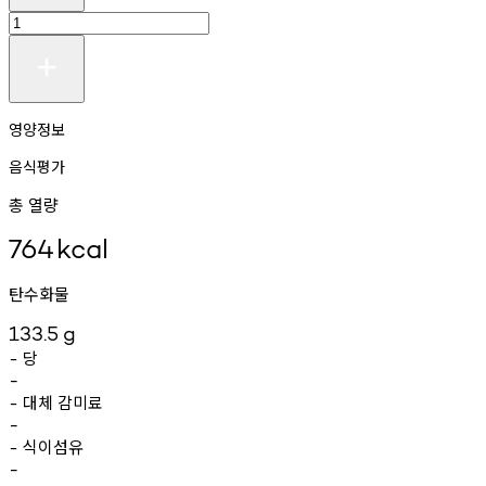
영양정보
음식평가
총 열량
764
kcal
탄수화물
133.5
g
당
-
-
대체
감미료
-
-
식이섬유
-
-