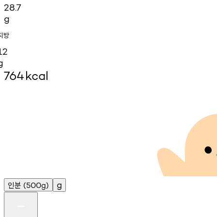
28.7
g
지방
12
g
764
kcal
인분
g
(500g)