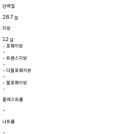
단백질
28.7
g
지방
12
g
포화지방
-
-
트랜스지방
-
-
다불포화지방
-
-
불포화지방
-
-
콜레스트롤
-
나트륨
-