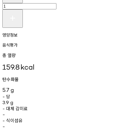
영양정보
음식평가
총 열량
159.8
kcal
탄수화물
5.7
g
당
-
3.9
g
대체
감미료
-
-
식이섬유
-
-