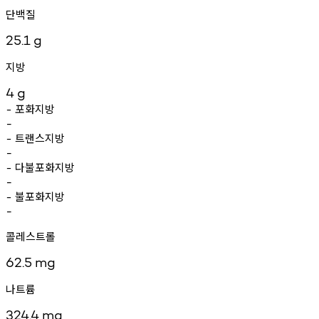
단백질
25.1
g
지방
4
g
포화지방
-
-
트랜스지방
-
-
다불포화지방
-
-
불포화지방
-
-
콜레스트롤
62.5
mg
나트륨
324.4
mg