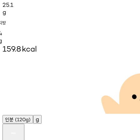
25.1
g
지방
4
g
159.8
kcal
인분
g
(120g)