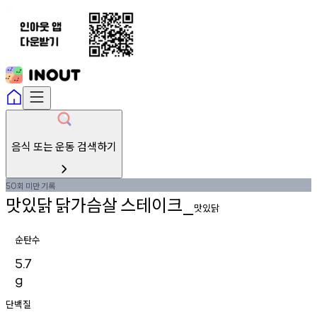
음식 또는 운동 검색하기
회
미만
기록
50
맛있닭
닭가슴살
스테이크
_
맛있닭
순탄수
5.7
g
단백질