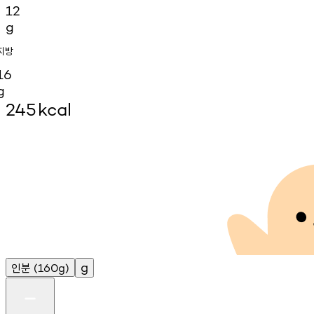
12
g
지방
16
g
245
kcal
인분
g
(160g)