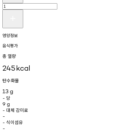
영양정보
음식평가
총 열량
245
kcal
탄수화물
13
g
당
-
9
g
대체
감미료
-
-
식이섬유
-
-