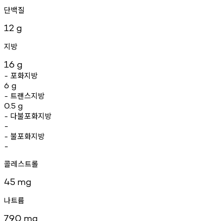
단백질
12
g
지방
16
g
포화지방
-
6
g
트랜스지방
-
0.5
g
다불포화지방
-
-
불포화지방
-
-
콜레스트롤
45
mg
나트륨
790
mg