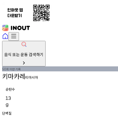
음식 또는 운동 검색하기
회
미만
기록
50
키마카레
티아시아
순탄수
13
g
단백질