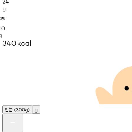
24
g
지방
10
g
340
kcal
인분
g
(300g)