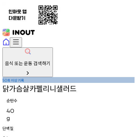
음식 또는 운동 검색하기
회
이상
기록
50
닭가슴살카펠리니샐러드
순탄수
40
g
단백질