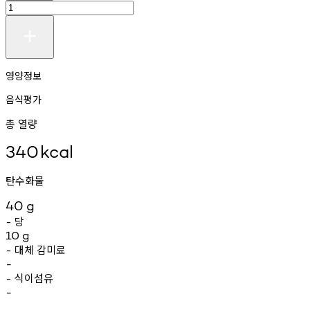
영양정보
음식평가
총 열량
340
kcal
탄수화물
40
g
당
-
10
g
대체
감미료
-
-
식이섬유
-
-