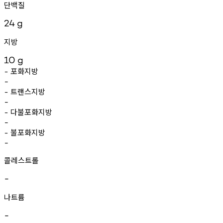
단백질
24
g
지방
10
g
포화지방
-
-
트랜스지방
-
-
다불포화지방
-
-
불포화지방
-
-
콜레스트롤
-
나트륨
-